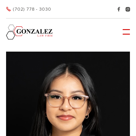



(702) 778 - 3030